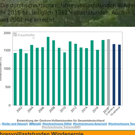
 Die durchschnittlichen Jahresvolllaststunden Winde
hr 2015 bei lediglich 1362 Volllaststunden. Auch i
eit 2001 nie erreicht.