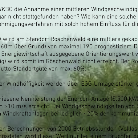
e WKBO die Annahme einer mittleren Windgeschwindi
ar nicht stattgefunden haben? Wie kann eine solche
ehmigungsverfahren mit solch hohem Einfluss für di
 wird am Standort Röschenwald eine mittlere gekap
160m über Grund) von maximal 190 prognostiziert. D
 Energiewirtschaft ausgegebene Orientierungswert
ig) wird somit im Röschenwald nicht erreicht. Der R
rutto-Standortgüte von max. 60%.
ger Windhöffigkeit werden über EGG-Umlage stärker g
iesene Nennleistung der Enercon-Anlage (5.500 kW) 
 >10 m/s erreicht! Bei Windgeschwindigkeiten von 5-
n Windkraftanlagen bei lediglich ~20% der kommuniz
ren Berechnungen von 2000 Betriebsstunden (Vollla
gsdaten wird dieser Wert nur bei einem Bruchteil d