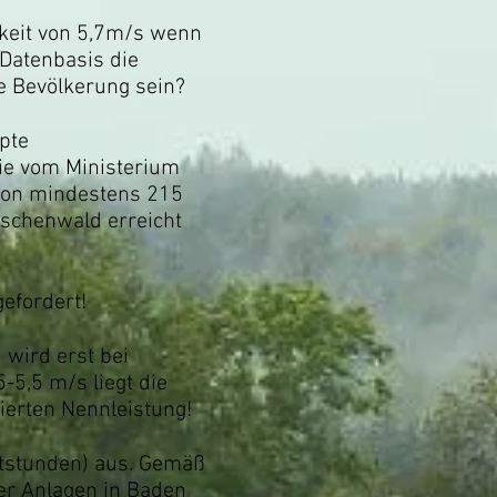
gkeit von 5,7m/s wenn
 Datenbasis die
e Bevölkerung sein?
pte
ie vom Ministerium
 von mindestens 215
öschenwald erreicht
efordert!
wird erst bei
5,5 m/s liegt die
ierten Nennleistung!
ststunden) aus. Gemäß
er Anlagen in Baden