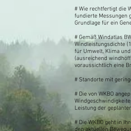
# Wie rechtfertigt di
fundierte Messungen g
Grundlage für ein Gen
# Gemäß Windatlas BW
Windleistungsdichte (
für Umwelt, Klima und
(ausreichend windhöff
voraussichtlich eine B
# Standorte mit gerin
# Die von WKBO angepr
Windgeschwindigkeiten
Leistung der geplante
# Die WKBO geht in Ih
den aktuellen Bewegun