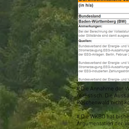
# Die Annahme der WK
realistisch. Die Auss
Röschenwald nicht ko
# Die WKBO hat bishe
Argumentation der Ve