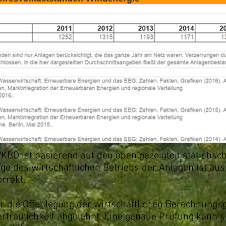
BO ist basierend auf den oben gezeigten statistisch
age des wirtschaftlichen Betriebs der Anlagen ist aus
rrekt.
r die Offenlegung der wirtschaftlichen Berechnungs
rtraulichkeit abgelehnt. Eine genaue Prüfung kann 