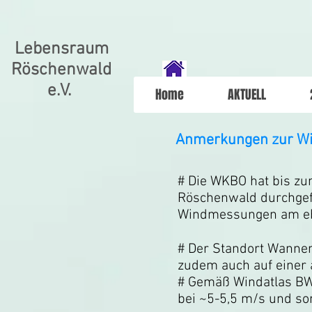
Lebensraum
Röschenwald
e.V.
Home
AKTUELL
Anmerkungen zur Wir
# Die WKBO hat bis zu
Röschenwald durchgefü
Windmessungen am ebe
# Der Standort Wannen
zudem auch auf einer 
# Gemäß Windatlas BW 
bei ~5-5,5 m/s und so